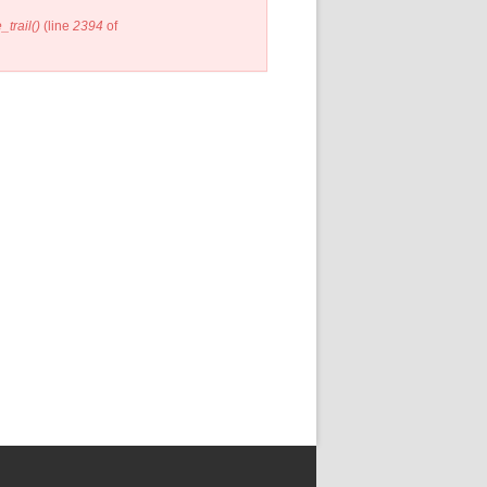
trail()
(line
2394
of