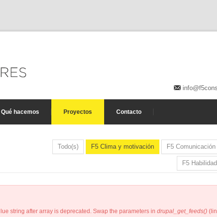
info@f5cons
Qué hacemos
Proyectos
Contacto
Todo(s)
F5 Clima y motivación
F5 Comunicación
F5 Habilida
glue string after array is deprecated. Swap the parameters in
drupal_get_feeds()
(li