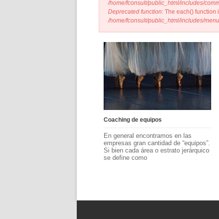
/home/fconsult/public_html/includes/com
Deprecated function
: The each() function
/home/fconsult/public_html/includes/menu
Proceso de cambio cultural y fortalecimiento del liderazgo
Coaching de equipos
En general encontramos en las
empresas gran cantidad de “equipos”.
Si bien cada área o estrato jerárquico
se define como